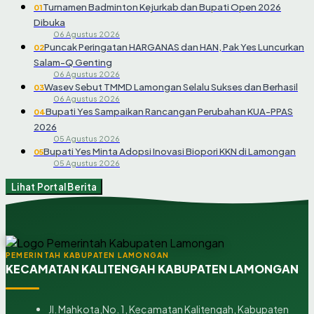
Turnamen Badminton Kejurkab dan Bupati Open 2026
01
Dibuka
06 Agustus 2026
Puncak Peringatan HARGANAS dan HAN, Pak Yes Luncurkan
02
Salam-Q Genting
06 Agustus 2026
Wasev Sebut TMMD Lamongan Selalu Sukses dan Berhasil
03
06 Agustus 2026
Bupati Yes Sampaikan Rancangan Perubahan KUA-PPAS
04
2026
05 Agustus 2026
Bupati Yes Minta Adopsi Inovasi Biopori KKN di Lamongan
05
05 Agustus 2026
Lihat Portal Berita
PEMERINTAH KABUPATEN LAMONGAN
KECAMATAN KALITENGAH KABUPATEN LAMONGAN
Jl. Mahkota,No. 1, Kecamatan Kalitengah, Kabupaten