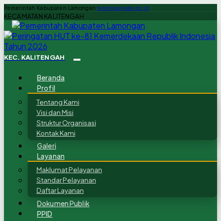
Pemerintah Kabupaten Lamongan
lamongankab.go.id
KECAMATAN KALITENGAH
KEC. KALITENGAH
Beranda
Profil
Tentang Kami
Visi dan Misi
Struktur Organisasi
Kontak Kami
Galeri
Layanan
Maklumat Pelayanan
Standar Pelayanan
Daftar Layanan
Dokumen Publik
PPID