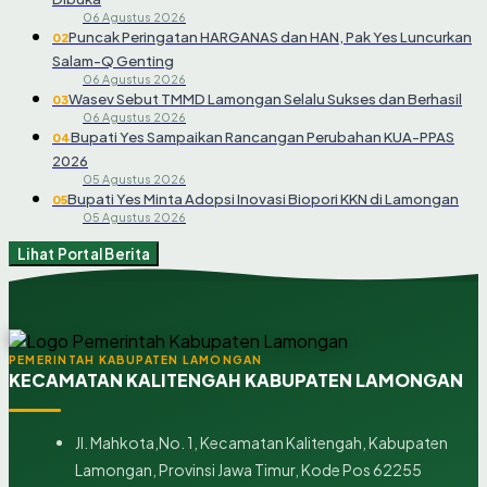
06 Agustus 2026
Puncak Peringatan HARGANAS dan HAN, Pak Yes Luncurkan
02
Salam-Q Genting
06 Agustus 2026
Wasev Sebut TMMD Lamongan Selalu Sukses dan Berhasil
03
06 Agustus 2026
Bupati Yes Sampaikan Rancangan Perubahan KUA-PPAS
04
2026
05 Agustus 2026
Bupati Yes Minta Adopsi Inovasi Biopori KKN di Lamongan
05
05 Agustus 2026
Lihat Portal Berita
PEMERINTAH KABUPATEN LAMONGAN
KECAMATAN KALITENGAH KABUPATEN LAMONGAN
Jl. Mahkota,No. 1, Kecamatan Kalitengah, Kabupaten
Lamongan, Provinsi Jawa Timur, Kode Pos 62255