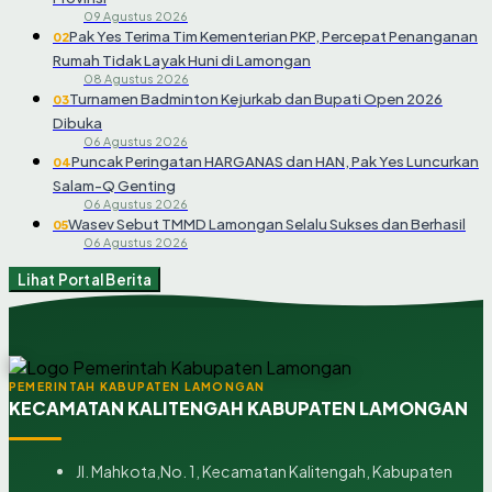
09 Agustus 2026
Pak Yes Terima Tim Kementerian PKP, Percepat Penanganan
02
Rumah Tidak Layak Huni di Lamongan
08 Agustus 2026
Turnamen Badminton Kejurkab dan Bupati Open 2026
03
Dibuka
06 Agustus 2026
Puncak Peringatan HARGANAS dan HAN, Pak Yes Luncurkan
04
Salam-Q Genting
06 Agustus 2026
Wasev Sebut TMMD Lamongan Selalu Sukses dan Berhasil
05
06 Agustus 2026
Lihat Portal Berita
PEMERINTAH KABUPATEN LAMONGAN
KECAMATAN KALITENGAH KABUPATEN LAMONGAN
Jl. Mahkota,No. 1, Kecamatan Kalitengah, Kabupaten