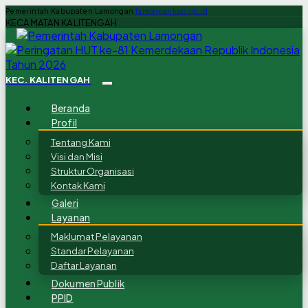
Pemerintah Kabupaten Lamongan
lamongankab.go.id
KECAMATAN KALITENGAH
KEC. KALITENGAH
Beranda
Profil
Tentang Kami
Visi dan Misi
Struktur Organisasi
Kontak Kami
Galeri
Layanan
Maklumat Pelayanan
Standar Pelayanan
Daftar Layanan
Dokumen Publik
PPID