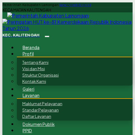
Pemerintah Kabupaten Lamongan
lamongankab.go.id
KECAMATAN KALITENGAH
KEC. KALITENGAH
Beranda
Profil
Tentang Kami
Visi dan Misi
Struktur Organisasi
Kontak Kami
Galeri
Layanan
Maklumat Pelayanan
Standar Pelayanan
Daftar Layanan
Dokumen Publik
PPID