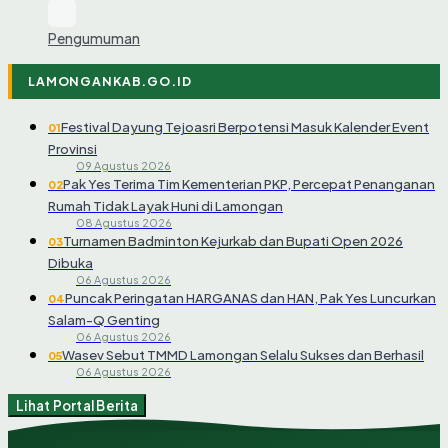
Pengumuman
LAMONGANKAB.GO.ID
Festival Dayung Tejoasri Berpotensi Masuk Kalender Event
01
Provinsi
09 Agustus 2026
Pak Yes Terima Tim Kementerian PKP, Percepat Penanganan
02
Rumah Tidak Layak Huni di Lamongan
08 Agustus 2026
Turnamen Badminton Kejurkab dan Bupati Open 2026
03
Dibuka
06 Agustus 2026
Puncak Peringatan HARGANAS dan HAN, Pak Yes Luncurkan
04
Salam-Q Genting
06 Agustus 2026
Wasev Sebut TMMD Lamongan Selalu Sukses dan Berhasil
05
06 Agustus 2026
Lihat Portal Berita